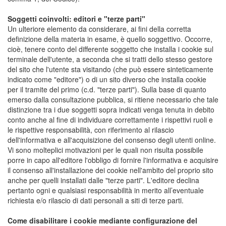
Soggetti coinvolti: editori e "terze parti"
Un ulteriore elemento da considerare, ai fini della corretta
definizione della materia in esame, è quello soggettivo. Occorre,
cioè, tenere conto del differente soggetto che installa i cookie sul
terminale dell'utente, a seconda che si tratti dello stesso gestore
del sito che l'utente sta visitando (che può essere sinteticamente
indicato come "editore") o di un sito diverso che installa cookie
per il tramite del primo (c.d. "terze parti"). Sulla base di quanto
emerso dalla consultazione pubblica, si ritiene necessario che tale
distinzione tra i due soggetti sopra indicati venga tenuta in debito
conto anche al fine di individuare correttamente i rispettivi ruoli e
le rispettive responsabilità, con riferimento al rilascio
dell'informativa e all'acquisizione del consenso degli utenti online.
Vi sono molteplici motivazioni per le quali non risulta possibile
porre in capo all'editore l'obbligo di fornire l'informativa e acquisire
il consenso all'installazione dei cookie nell'ambito del proprio sito
anche per quelli installati dalle "terze parti". L'editore declina
pertanto ogni e qualsiasi responsabilità in merito all’eventuale
richiesta e/o rilascio di dati personali a siti di terze parti.
Come disabilitare i cookie mediante configurazione del