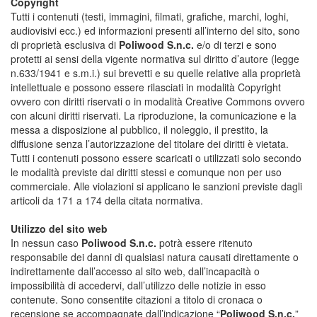
Copyright
Tutti i contenuti (testi, immagini, filmati, grafiche, marchi, loghi,
audiovisivi ecc.) ed informazioni presenti all’interno del sito, sono
di proprietà esclusiva di
Poliwood S.n.c.
e/o di terzi e sono
protetti ai sensi della vigente normativa sul diritto d’autore (legge
n.633/1941 e s.m.i.) sui brevetti e su quelle relative alla proprietà
intellettuale e possono essere rilasciati in modalità Copyright
ovvero con diritti riservati o in modalità Creative Commons ovvero
con alcuni diritti riservati. La riproduzione, la comunicazione e la
messa a disposizione al pubblico, il noleggio, il prestito, la
diffusione senza l’autorizzazione del titolare dei diritti è vietata.
Tutti i contenuti possono essere scaricati o utilizzati solo secondo
le modalità previste dai diritti stessi e comunque non per uso
commerciale. Alle violazioni si applicano le sanzioni previste dagli
articoli da 171 a 174 della citata normativa.
Utilizzo del sito web
In nessun caso
Poliwood S.n.c.
potrà essere ritenuto
responsabile dei danni di qualsiasi natura causati direttamente o
indirettamente dall’accesso al sito web, dall’incapacità o
impossibilità di accedervi, dall’utilizzo delle notizie in esso
contenute. Sono consentite citazioni a titolo di cronaca o
recensione se accompagnate dall’indicazione “
Poliwood S.n.c.
”